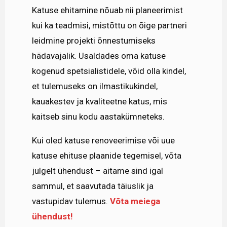
Katuse ehitamine nõuab nii planeerimist
kui ka teadmisi, mistõttu on õige partneri
leidmine projekti õnnestumiseks
hädavajalik. Usaldades oma katuse
kogenud spetsialistidele, võid olla kindel,
et tulemuseks on ilmastikukindel,
kauakestev ja kvaliteetne katus, mis
kaitseb sinu kodu aastakümneteks.
Kui oled katuse renoveerimise või uue
katuse ehituse plaanide tegemisel, võta
julgelt ühendust – aitame sind igal
sammul, et saavutada täiuslik ja
vastupidav tulemus.
Võta meiega
ühendust!