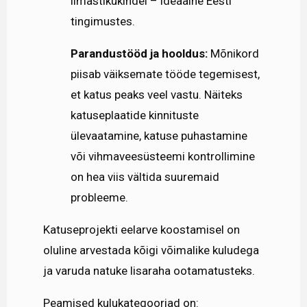
ilmastikukindel – ideaalne Eesti
tingimustes.
Parandustööd ja hooldus:
Mõnikord
piisab väiksemate tööde tegemisest,
et katus peaks veel vastu. Näiteks
katuseplaatide kinnituste
ülevaatamine, katuse puhastamine
või vihmaveesüsteemi kontrollimine
on hea viis vältida suuremaid
probleeme.
Katuseprojekti eelarve koostamisel on
oluline arvestada kõigi võimalike kuludega
ja varuda natuke lisaraha ootamatusteks.
Peamised kulukategooriad on: