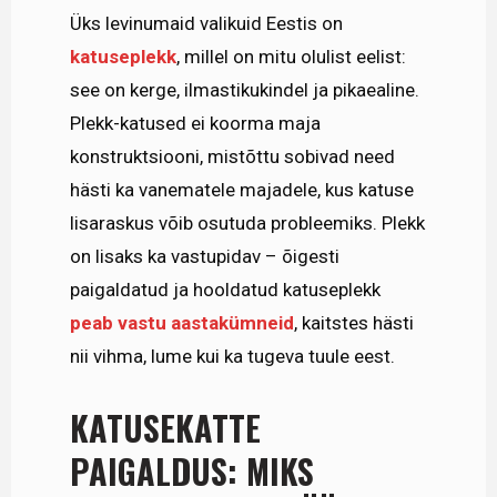
Üks levinumaid valikuid Eestis on
katuseplekk
, millel on mitu olulist eelist:
see on kerge, ilmastikukindel ja pikaealine.
Plekk-katused ei koorma maja
konstruktsiooni, mistõttu sobivad need
hästi ka vanematele majadele, kus katuse
lisaraskus võib osutuda probleemiks. Plekk
on lisaks ka vastupidav – õigesti
paigaldatud ja hooldatud katuseplekk
peab vastu aastakümneid
, kaitstes hästi
nii vihma, lume kui ka tugeva tuule eest.
KATUSEKATTE
PAIGALDUS: MIKS