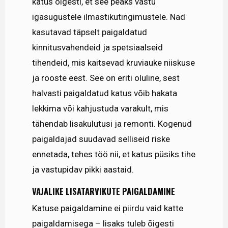
katus õigesti, et see peaks vastu
igasugustele ilmastikutingimustele. Nad
kasutavad täpselt paigaldatud
kinnitusvahendeid ja spetsiaalseid
tihendeid, mis kaitsevad kruviauke niiskuse
ja rooste eest. See on eriti oluline, sest
halvasti paigaldatud katus võib hakata
lekkima või kahjustuda varakult, mis
tähendab lisakulutusi ja remonti. Kogenud
paigaldajad suudavad selliseid riske
ennetada, tehes töö nii, et katus püsiks tihe
ja vastupidav pikki aastaid.
VAJALIKE LISATARVIKUTE PAIGALDAMINE
Katuse paigaldamine ei piirdu vaid katte
paigaldamisega – lisaks tuleb õigesti