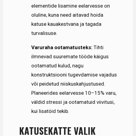
elementide lisamine eelarvesse on
oluline, kuna need aitavad hoida
katuse kauakestvana ja tagada
turvalisuse.
Varuraha ootamatusteks:
Tihti
ilmnevad suuremate tööde käigus
ootamatud kulud, nagu
konstruktsiooni tugevdamise vajadus
või peidetud niiskuskahjustused.
Planeerides eelarvesse 10–15% varu,
väldid stressi ja ootamatuid viivitusi,
kui lisatöid tekib.
KATUSEKATTE VALIK