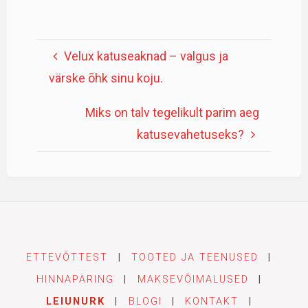
Velux katuseaknad – valgus ja
värske õhk sinu koju.
Miks on talv tegelikult parim aeg
katusevahetuseks?
ETTEVÕTTEST
|
TOOTED JA TEENUSED
|
HINNAPÄRING
|
MAKSEVÕIMALUSED
|
LEIUNURK
|
BLOGI
|
KONTAKT
|