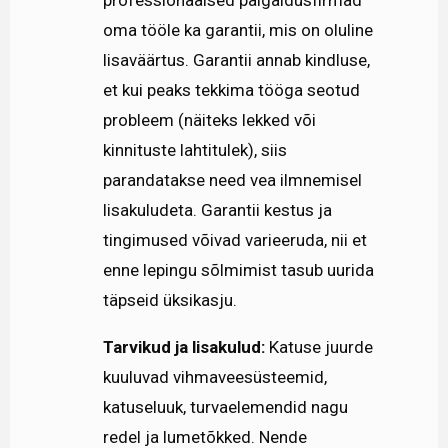
professionaalsed paigaldusfirmad
oma tööle ka garantii, mis on oluline
lisaväärtus. Garantii annab kindluse,
et kui peaks tekkima tööga seotud
probleem (näiteks lekked või
kinnituste lahtitulek), siis
parandatakse need vea ilmnemisel
lisakuludeta. Garantii kestus ja
tingimused võivad varieeruda, nii et
enne lepingu sõlmimist tasub uurida
täpseid üksikasju.
Tarvikud ja lisakulud:
Katuse juurde
kuuluvad vihmaveesüsteemid,
katuseluuk, turvaelemendid nagu
redel ja lumetõkked. Nende