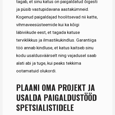
tagab, et sinu katus on paigaldatud õigesti
ja püsib vastupidavana aastakümneid.
Kogenud paigaldajad hoolitsevad nii katte,
vihmaveesüsteemide kui ka kõigi
läbiviikude eest, et tagada katuse
terviklikkus ja ilmastikukindlus. Garantiiga
töö annab kindluse, et katus kaitseb sinu
kodu usaldusväärselt ning vajadusel saab
alati abi ja tuge, kui peaks tekkima
ootamatuid olukordi.
PLAANI OMA PROJEKT JA
USALDA PAIGALDUSTÖÖD
SPETSIALISTIDELE