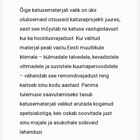
Õige katusematerjali valik on üks
olulisemaid otsuseid katuseprojekti juures,
sest see mõjutab nii katuse vastupidavust
kui ka hooldusvajadust. Kui valitud
materjal peab vastu Eesti muutlikule
kliimale – külmadele talvedele, kevadistele
vihmadele ja suvistele kuumaperioodidele
– vähendab see remondivajadust ning
kaitseb sinu kodu aastaid. Parima
tulemuse saavutamiseks tasub
katusematerjali valikut arutada kogenud
spetsialistiga, kes oskab soovitada just
sinu majale ja asukohale sobivaid
lahendusi.