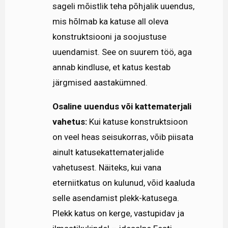
sageli mõistlik teha põhjalik uuendus,
mis hõlmab ka katuse all oleva
konstruktsiooni ja soojustuse
uuendamist. See on suurem töö, aga
annab kindluse, et katus kestab
järgmised aastakümned.
Osaline uuendus või kattematerjali
vahetus:
Kui katuse konstruktsioon
on veel heas seisukorras, võib piisata
ainult katusekattematerjalide
vahetusest. Näiteks, kui vana
eterniitkatus on kulunud, võid kaaluda
selle asendamist plekk-katusega.
Plekk katus on kerge, vastupidav ja